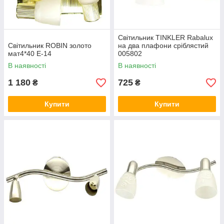
Світильник TINKLER Rabalux
Світильник ROBIN золото
на два плафони сріблястий
мат4*40 Е-14
005802
В наявності
В наявності
1 180
725
₴
₴
Купити
Купити