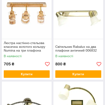
Люстра настінно-стельова
класична золотого кольору
Світильник Rabalux на два
Numina на три плафона
плафони античний 006832
1167/3
В наявності
В наявності
705
800
₴
₴
Купити
Купити