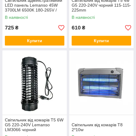
Світильник адміністративний
Світильник від комарів T5 4w
LED панель Lemanso 45W
G5 220-240V чорний 115-115-
3700LM 6500K 180-265V /
225mm
LM1000
В наявності
В наявності
725
610
₴
₴
Купити
Купити
Світильник від комарів T5 6W
G5 220-240V Lemanso
Світильник від комарів T8
LM3066 чорний
2*10w