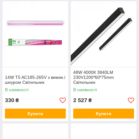
48W 4000К 3840LM
14W T5 AC185-265V з вимик.і
230V1200*60*75mm
шнуром Світильник
Світильник
В наявності
В наявності
330
2 527
₴
₴
Купити
Купити