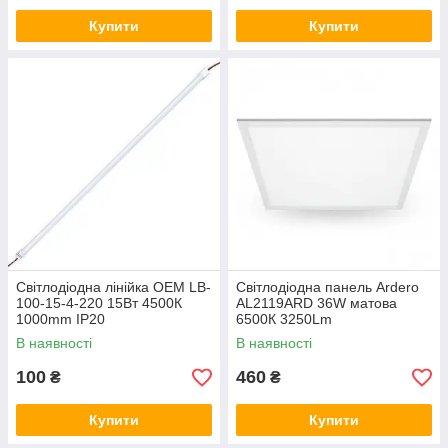
Купити
Купити
Світлодіодна лінійка OEM LB-
Світлодіодна панель Ardero
100-15-4-220 15Вт 4500К
AL2119ARD 36W матова
1000mm ІР20
6500К 3250Lm
В наявності
В наявності
100
460
₴
₴
Купити
Купити