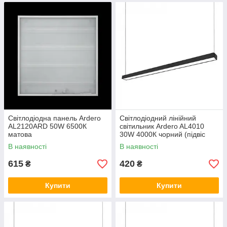
Світлодіодна панель Ardero
Світлодіодний лінійний
AL2120ARD 50W 6500К
світильник Ardero AL4010
матова
30W 4000К чорний (підвіс
1m)
В наявності
В наявності
615
420
₴
₴
Купити
Купити