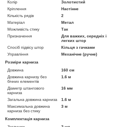
Колір
Золотистий
Кріплення
Настінне
Кількість рядів
2
Матеріал
Метал
Можливість стику
Так
Призначення
Для важких, середніх і
легких штор
Спосіб підвісу штор
Кільця з гачками
Управління
Механічне (ручне)
Розміри карниза
Довжина
160 см
Довжина карнизу без
1.6 м
бічних елементів
Діаметр штангового
16 мм
карниза
Загальна довжина карниза
1.6 м
Максимальна довжина
3 м
карниза без стику
Комплектація карниза
Заглушки
2 шт.