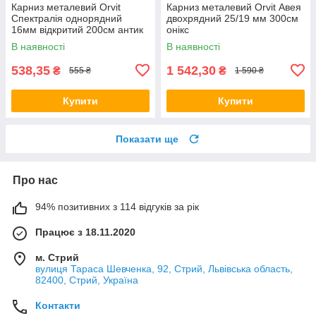
Карниз металевий Orvit
Карниз металевий Orvit Авея
Спектралія однорядний
двохрядний 25/19 мм 300см
16мм відкритий 200см антик
онікс
В наявності
В наявності
538,35
1 542,30
₴
₴
555 ₴
1 590 ₴
Купити
Купити
Показати ще
Про нас
94% позитивних з 114 відгуків за рік
Працює з 18.11.2020
м. Стрий
вулиця Тараса Шевченка, 92, Стрий, Львівська область,
82400, Стрий, Україна
Контакти