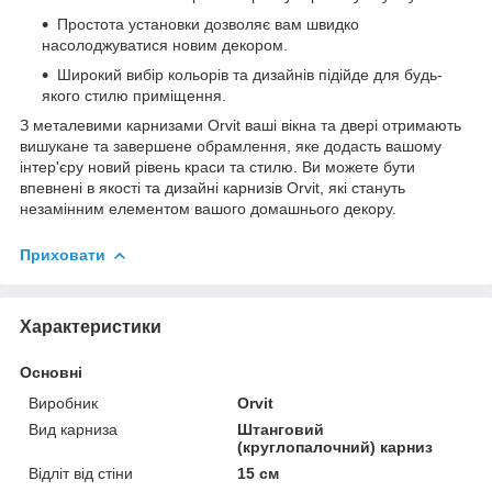
Простота установки дозволяє вам швидко
насолоджуватися новим декором.
Широкий вибір кольорів та дизайнів підійде для будь-
якого стилю приміщення.
З металевими карнизами Orvit ваші вікна та двері отримають
вишукане та завершене обрамлення, яке додасть вашому
інтер'єру новий рівень краси та стилю. Ви можете бути
впевнені в якості та дизайні карнизів Orvit, які стануть
незамінним елементом вашого домашнього декору.
Приховати
Характеристики
Основні
Виробник
Orvit
Вид карниза
Штанговий
(круглопалочний) карниз
Відліт від стіни
15 см