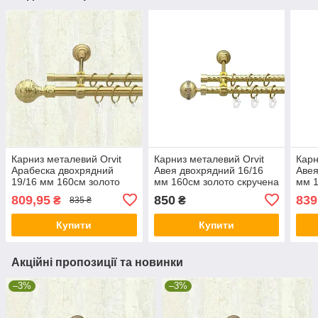
Карниз металевий Orvit
Карниз металевий Orvit
Карн
Арабеска двохрядний
Авея двохрядний 16/16
Авея
19/16 мм 160см золото
мм 160см золото скручена
мм 1
809,95
850
839
₴
₴
835 ₴
Купити
Купити
Акційні пропозиції та новинки
–3%
–3%