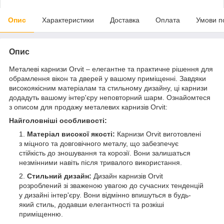
Опис
Характеристики
Доставка
Оплата
Умови п
Опис
Металеві карнизи Orvit – елегантне та практичне рішення для
обрамлення вікон та дверей у вашому приміщенні. Завдяки
високоякісним матеріалам та стильному дизайну, ці карнизи
додадуть вашому інтер'єру неповторний шарм. Ознайомтеся
з описом для продажу металевих карнизів Orvit:
Найголовніші особливості:
Матеріал високої якості:
Карнизи Orvit виготовлені
з міцного та довговічного металу, що забезпечує
стійкість до зношування та корозії. Вони залишаться
незмінними навіть після тривалого використання.
Стильний дизайн:
Дизайн карнизів Orvit
розроблений зі зваженою увагою до сучасних тенденцій
у дизайні інтер'єру. Вони відмінно впишуться в будь-
який стиль, додавши елегантності та розкіші
приміщенню.