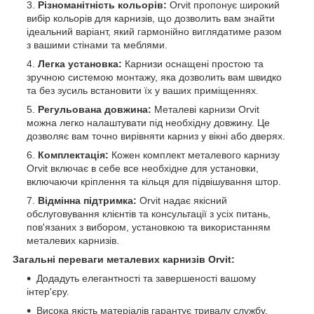
Різноманітність кольорів:
Orvit пропонує широкий
вибір кольорів для карнизів, що дозволить вам знайти
ідеальний варіант, який гармонійно виглядатиме разом
з вашими стінами та меблями.
Легка установка:
Карнизи оснащені простою та
зручною системою монтажу, яка дозволить вам швидко
та без зусиль встановити їх у ваших приміщеннях.
Регульована довжина:
Металеві карнизи Orvit
можна легко налаштувати під необхідну довжину. Це
дозволяє вам точно вирівняти карниз у вікні або дверях.
Комплектація:
Кожен комплект металевого карнизу
Orvit включає в себе все необхідне для установки,
включаючи кріплення та кільця для підвішування штор.
Відмінна підтримка:
Orvit надає якісний
обслуговування клієнтів та консультації з усіх питань,
пов'язаних з вибором, установкою та використанням
металевих карнизів.
Загальні переваги металевих карнизів Orvit:
Додадуть елегантності та завершеності вашому
інтер'єру.
Висока якість матеріалів гарантує тривалу службу.