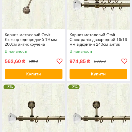
Карниз металевий Orvit
Карниз металевий Orvit
Люксор однорядний 19 мм
Спектралія двохрядний 16/16
200см антик кручена
мм відкритий 240см антик
В наявності
В наявності
562,60
974,85
₴
₴
580 ₴
1 005 ₴
Купити
Купити
–3%
–3%