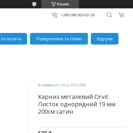
Кошик
+380 (96) 950-65-29
 та оплата
Повернення та обмін
Відгуки
В наявності
Код:
000-5888
Карниз металевий Orvit
Листок однорядний 19 мм
200см сатин
520 ₴