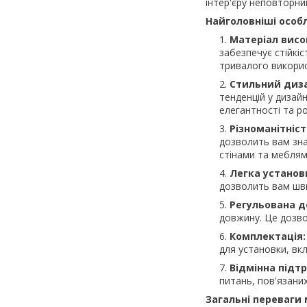
інтер'єру неповторни
Найголовніші особл
Матеріал висок
забезпечує стійкі
тривалого викори
Стильний диз
тенденцій у дизайн
елегантності та р
Різноманітніст
дозволить вам зна
стінами та меблям
Легка установ
дозволить вам шви
Регульована д
довжину. Це дозво
Комплектація:
для установки, вк
Відмінна підт
питань, пов'язани
Загальні переваги 