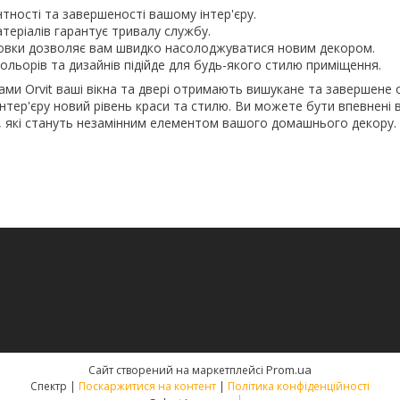
тності та завершеності вашому інтер'єру.
атеріалів гарантує тривалу службу.
овки дозволяє вам швидко насолоджуватися новим декором.
ольорів та дизайнів підійде для будь-якого стилю приміщення.
ми Orvit ваші вікна та двері отримають вишукане та завершене
нтер'єру новий рівень краси та стилю. Ви можете бути впевнені в
it, які стануть незамінним елементом вашого домашнього декору.
Prom.ua
Сайт створений на маркетплейсі
Спектр |
Поскаржитися на контент
|
Політика конфіденційності