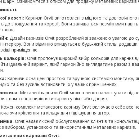
й шарм. Ознайомтеся з описом для продажу металевих карнизів O
ивості:
ої якості:
Карнизи Orvit виготовлені з міцного та довговічного
сть до зношування та корозії. Вони залишаться незмінними навіть
стання.
айн:
Дизайн карнизів Orvit розроблений зі зваженою увагою до с
і інтер'єру. Вони відмінно впишуться в будь-який стиль, додавши
озкіші приміщенню.
ь кольорів:
Orvit пропонує широкий вибір кольорів для карнизів
йти ідеальний варіант, який гармонійно виглядатиме разом з в
и.
ка:
Карнизи оснащені простою та зручною системою монтажу, я
дко та без зусиль встановити їх у ваших приміщеннях.
овжина:
Металеві карнизи Orvit можна легко налаштувати під н
ляє вам точно вирівняти карниз у вікні або дверях.
Кожен комплект металевого карнизу Orvit включає в себе все н
лючаючи кріплення та кільця для підвішування штор.
римка:
Orvit надає якісний обслуговування клієнтів та консультації
х з вибором, установкою та використанням металевих карнизів.
металевих карнизів Orvit: