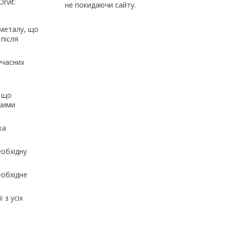
rvit:
не покидаючи сайту.
 металу, що
 після
учасних
, що
ашими
ка
еобхідну
еобхідне
 з усіх