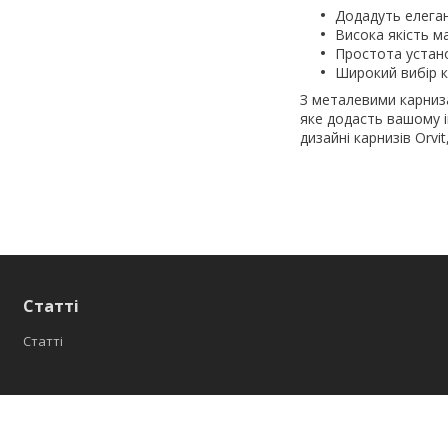
Додадуть елеган
Висока якість м
Простота устан
Широкий вибір к
З металевими карниза
яке додасть вашому і
дизайні карнизів Orv
Статті
Статті