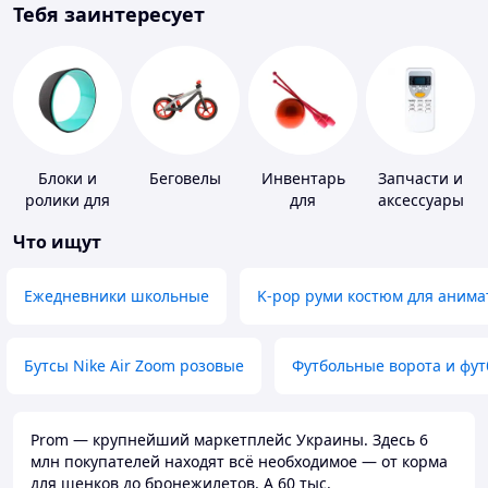
Тебя заинтересует
Блоки и
Беговелы
Инвентарь
Запчасти и
ролики для
для
аксессуары
йоги
гимнастики
для бытовых
Что ищут
кондиционеров
Ежедневники школьные
K-pop руми костюм для анима
Бутсы Nike Air Zoom розовые
Футбольные ворота и фу
Prom — крупнейший маркетплейс Украины. Здесь 6
млн покупателей находят всё необходимое — от корма
для щенков до бронежилетов. А 60 тыс.