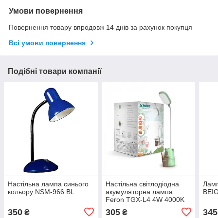
Умови повернення
Повернення товару впродовж 14 днів за рахунок покупця
Всі умови повернення
Подібні товари компанії
Настільна лампа синього
Настільна світлодіодна
Ламп
кольору NSM-966 BL
акумуляторна лампа
BEI
Feron TGX-L4 4W 4000K
USB 3 рівня яскр.зелений/
350
305
345
₴
₴
рожевий