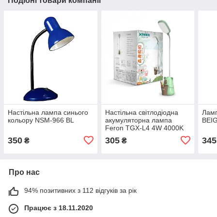
Подібні товари компанії
Настільна лампа синього
Настільна світлодіодна
Ламп
кольору NSM-966 BL
акумуляторна лампа
BEI
Feron TGX-L4 4W 4000K
USB 3 рівня яскр.зелений/
350
305
345
₴
₴
рожевий
Про нас
94% позитивних з 112 відгуків за рік
Працює з 18.11.2020