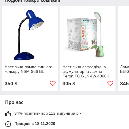
Подібні товари компанії
Настільна лампа синього
Настільна світлодіодна
Ламп
кольору NSM-966 BL
акумуляторна лампа
BEI
Feron TGX-L4 4W 4000K
USB 3 рівня яскр.зелений/
350
305
345
₴
₴
рожевий
Про нас
94% позитивних з 112 відгуків за рік
Працює з 18.11.2020