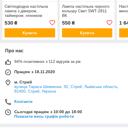
Світлодіодна настільна
Лампа настільна чорного
Наст
лампа з дімером,
кольору Свет SWT-2811
вино
таймером, нічником
BK
Diasha 6Вт, чорна 5502P
530
550
1 6
₴
₴
BK
Купити
Купити
Про нас
94% позитивних з 112 відгуків за рік
Працює з 18.11.2020
м. Стрий
вулиця Тараса Шевченка, 92, Стрий, Львівська область,
82400, Стрий, Україна
Контакти
Сьогодні працює з 10:00 до 18:00
Показати весь графік роботи