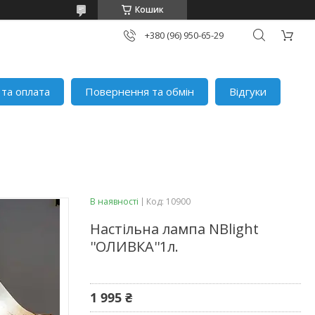
Кошик
+380 (96) 950-65-29
 та оплата
Повернення та обмін
Відгуки
В наявності
Код:
10900
Настільна лампа NBlight
''ОЛИВКА''1л.
1 995 ₴