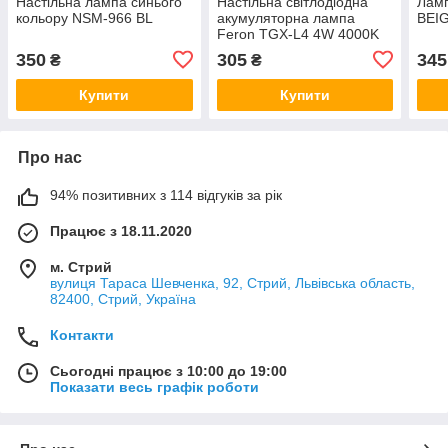
Настільна лампа синього
Настільна світлодіодна
Ламп
кольору NSM-966 BL
акумуляторна лампа
BEI
Feron TGX-L4 4W 4000K
USB 3 рівня яскр.зелений/
350
305
345
₴
₴
рожевий
Купити
Купити
Про нас
94% позитивних з 114 відгуків за рік
Працює з 18.11.2020
м. Стрий
вулиця Тараса Шевченка, 92, Стрий, Львівська область,
82400, Стрий, Україна
Контакти
Сьогодні працює з 10:00 до 19:00
Показати весь графік роботи