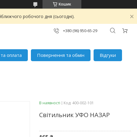
Кошик
йближчого робочого дня (сьогодні).
+380 (96) 950-65-29
 та оплата
Повернення та обмін
Відгуки
В наявності
Код:
400-002-101
Світильник УФО НАЗАР
165 ₴