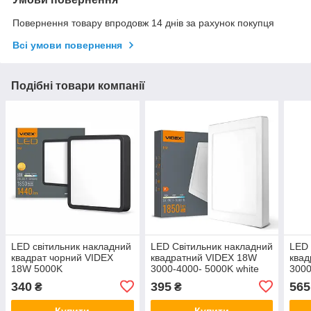
Повернення товару впродовж 14 днів за рахунок покупця
Всі умови повернення
Подібні товари компанії
LED світильник накладний
LED Світильник накладний
LED 
квадрат чорний VIDEX
квадратний VIDEX 18W
квад
18W 5000K
3000-4000- 5000K white
3000
340
395
565
₴
₴
Купити
Купити