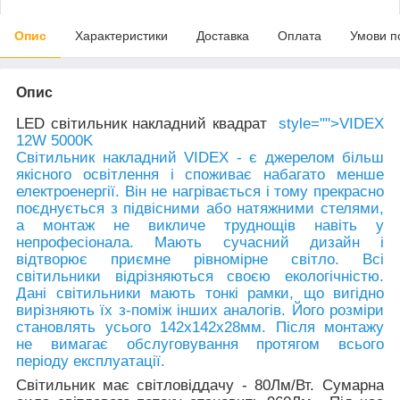
Опис
Характеристики
Доставка
Оплата
Умови п
Опис
LED світильник накладний квадрат
style="">VIDEX
12W 5000K
Світильник накладний VIDEX - є джерелом більш
якісного освітлення і споживає набагато менше
електроенергії. Він не нагрівається і тому прекрасно
поєднується з підвісними або натяжними стелями,
а монтаж не викличе труднощів навіть у
непрофесіонала. Мають сучасний дизайн і
відтворює приємне рівномірне світло. Всі
світильники відрізняються своєю екологічністю.
Дані світильники мають тонкі рамки, що вигідно
вирізняють їх з-поміж інших аналогів. Його розміри
становлять усього
142x
142x28мм.
Після монтажу
не вимагає обслуговування протягом всього
періоду експлуатації.
Світильник має світловіддачу -
80Лм/Вт
. Сумарна