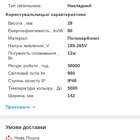
Тип світильника
Накладний
Користувальницькі характеристики
Висота , мм
28
Енергоефективність , lm/W
80
Матеріал
Поликарбонат
Напуга живлення, V
185-265V
Потужність споживання ,
12w
Вт
Ресурс роботи . год.
30000
Світловий потік lm
960
Ступінь захисту IP
IP40
Температура кольору , До
5000
Ширина, мм
142
Приховати
Умови доставки
Нова Пошта