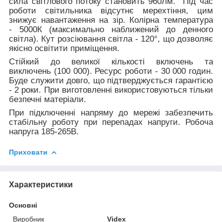
сила світлового потоку становить
960Лм
. Під час
роботи світильника відсутнє мерехтіння, цим
знижує навантаження на зір. Колірна температура
-
5000К
(максимально наближений до денного
світла). Кут розсіювання світла -
120°
, що дозволяє
якісно освітити приміщення.
Стійкий до великої кількості включень та
виключень
(100 000)
. Ресурс роботи -
30 000 годин
.
Буде служити довго, що підтверджується гарантією
-
2 роки.
При виготовленні використовуються тільки
безпечні матеріали.
При підключенні напряму до мережі забезпечить
стабільну роботу при перепадах напруги. Робоча
напруга
185-265В.
Приховати
Характеристики
Основні
Виробник
Videx