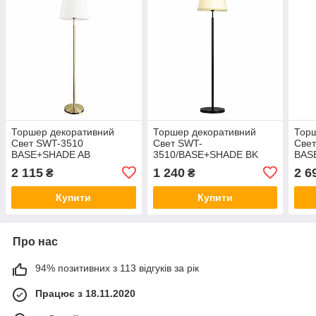
Торшер декоративний
Торшер декоративний
Торш
Свет SWT-3510
Свет SWT-
Све
BASE+SHADE AB
3510/BASE+SHADE BK
BAS
2 115
1 240
2 6
₴
₴
Купити
Купити
Про нас
94% позитивних з 113 відгуків за рік
Працює з 18.11.2020