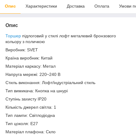
Опис
Характеристики
Доставка
Оплата
Умови п
Опис
Торшер
підлоговий у стилі лофт металевий бронзового
кольору з поличкою
Виробник: SVET
Країна виробник: Китай
Матеріал каркасу: Метал
Напруга мережі: 220~240 В
Стиль виконання: Лофт/індустріальний стиль
Тип вимикача: Кнопка на шнурі
Ступінь захисту IP20
Кількість джерел світла: 1
Тип лампи: Світлодіодна
Тип цоколя: E27
Матеріал плафона: Скло