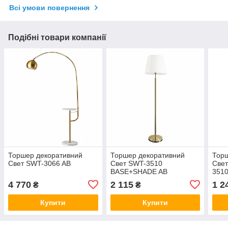
Всі умови повернення
Подібні товари компанії
Торшер декоративний
Торшер декоративний
Торш
Свет SWT-3066 AB
Свет SWT-3510
Све
BASE+SHADE AB
351
4 770
2 115
1 2
₴
₴
Купити
Купити