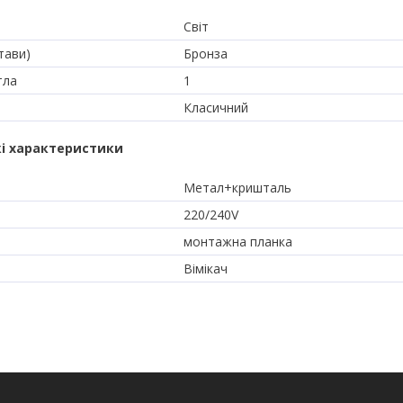
Світ
тави)
Бронза
тла
1
Класичний
і характеристики
Метал+кришталь
220/240V
монтажна планка
Вімікач