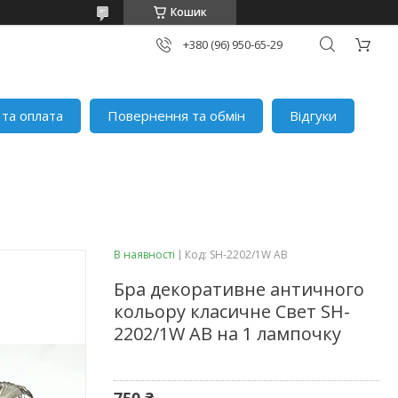
Кошик
+380 (96) 950-65-29
 та оплата
Повернення та обмін
Відгуки
В наявності
Код:
SH-2202/1W AB
Бра декоративне античного
кольору класичне Свет SH-
2202/1W AB на 1 лампочку
750 ₴