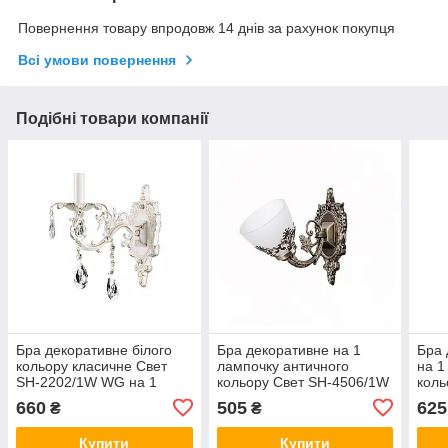
Повернення товару впродовж 14 днів за рахунок покупця
Всі умови повернення
Подібні товари компанії
Бра декоративне білого
Бра декоративне на 1
Бра 
кольору класичне Свет
лампочку античного
на 1
SH-2202/1W WG на 1
кольору Свет SH-4506/1W
коль
лампочку
AB
700
660
505
625
₴
₴
Купити
Купити