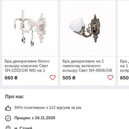
Бра декоративне білого
Бра декоративне на 1
Бра 
кольору класичне Свет
лампочку античного
на 1
SH-2202/1W WG на 1
кольору Свет SH-4506/1W
колі
лампочку
AB
WG
660
505
650
₴
₴
Про нас
94% позитивних з 112 відгуків за рік
Працює з 18.11.2020
м. Стрий