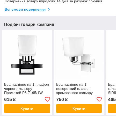
Повернення товару впродовж 14 днів за рахунок покупця
Всі умови повернення
Подібні товари компанії
Бра настінне на 1 плафон
Бра настінне на 1
Бра 
чорного кольору
поворотний плафон
коль
Прометей P3-7195/1W
хромованого кольору
SIRI
BK+CR+MK
Прометей P3-1872/1W
615
750
465
₴
₴
CR+WT
Купити
Купити