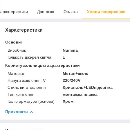
арактеристики
Доставка
Оплата
Умови повернення
Характеристики
Основні
Виробник
Numina
Кількість джерел світла
1
Користувальницькі характеристики
Матеріал
Метал+шкло
Напуга живлення, V
220/240V
Стиль виготовлення
Кришталь+LEDпідсвітка
Тип кріплення
монтажна планка
Колір арматури (основа)
Хром
Приховати