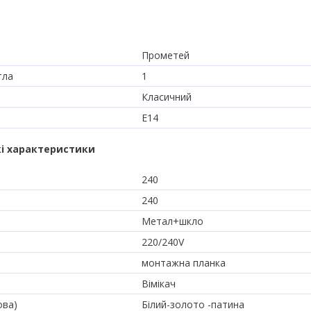
Прометей
тла
1
Класичний
E14
і характеристики
240
240
Метал+шкло
220/240V
монтажна планка
Вімікач
ова)
Білий-золото -патина