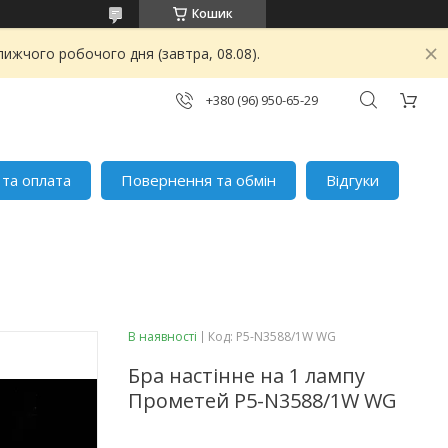
Кошик
ижчого робочого дня (завтра, 08.08).
+380 (96) 950-65-29
 та оплата
Повернення та обмін
Відгуки
В наявності
Код:
P5-N3588/1W WG
Бра настінне на 1 лампу
Прометей P5-N3588/1W WG