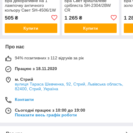
Бра декоративне на 1
Бра Свет кришталеве
Бра 
лампочку античного
срібляста SH-2304/2BW
золо
кольору Свет SH-4506/1W
CR
AB
505
1 265
1 2
₴
₴
Купити
Купити
Про нас
94% позитивних з 112 відгуків за рік
Працює з 18.11.2020
м. Стрий
вулиця Тараса Шевченка, 92, Стрий, Львівська область,
82400, Стрий, Україна
Контакти
Сьогодні працює з 10:00 до 19:00
Показати весь графік роботи