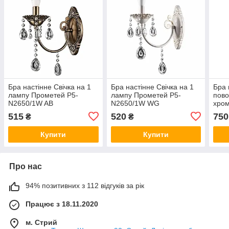
Бра настінне Свічка на 1
Бра настінне Свічка на 1
Бра 
лампу Прометей P5-
лампу Прометей P5-
пов
N2650/1W AB
N2650/1W WG
хром
Про
515
520
750
₴
₴
CR+
Купити
Купити
Про нас
94% позитивних з 112 відгуків за рік
Працює з 18.11.2020
м. Стрий