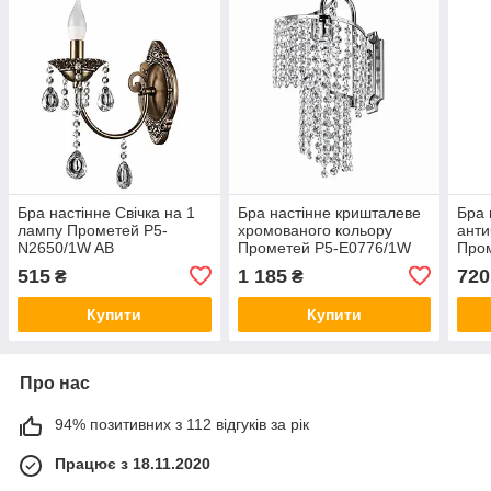
Бра настінне Свічка на 1
Бра настінне кришталеве
Бра 
лампу Прометей P5-
хромованого кольору
анти
N2650/1W AB
Прометей P5-E0776/1W
Про
CH
AB+
515
1 185
720
₴
₴
Купити
Купити
Про нас
94% позитивних з 112 відгуків за рік
Працює з 18.11.2020