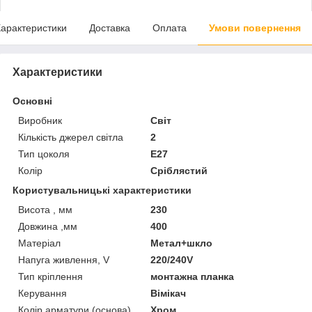
арактеристики
Доставка
Оплата
Умови повернення
Характеристики
Основні
Виробник
Світ
Кількість джерел світла
2
Тип цоколя
E27
Колір
Сріблястий
Користувальницькі характеристики
Висота , мм
230
Довжина ,мм
400
Матеріал
Метал+шкло
Напуга живлення, V
220/240V
Тип кріплення
монтажна планка
Керування
Вімікач
Колір арматури (основа)
Хром