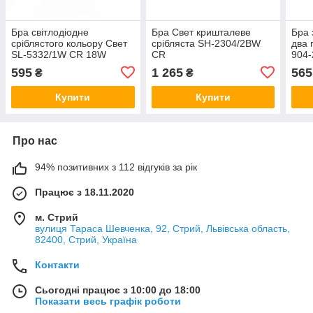
Бра світлодіодне
Бра Свет кришталеве
Бра 
сріблястого кольору Свет
срібляста SH-2304/2BW
два 
SL-5332/1W CR 18W
CR
904
595
1 265
565
₴
₴
Купити
Купити
Про нас
94% позитивних з 112 відгуків за рік
Працює з 18.11.2020
м. Стрий
вулиця Тараса Шевченка, 92, Стрий, Львівська область,
82400, Стрий, Україна
Контакти
Сьогодні працює з 10:00 до 18:00
Показати весь графік роботи