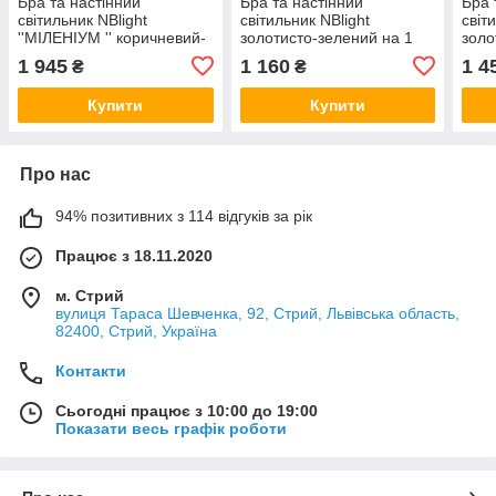
Бра та настінний
Бра та настінний
Бра 
світильник NBlight
світильник NBlight
світ
''МІЛЕНІУМ '' коричневий-
золотисто-зелений на 1
золо
венге 14611
лампу Улітка
ЕВО
1 945
1 160
1 4
₴
₴
Купити
Купити
Про нас
94% позитивних з 114 відгуків за рік
Працює з 18.11.2020
м. Стрий
вулиця Тараса Шевченка, 92, Стрий, Львівська область,
82400, Стрий, Україна
Контакти
Сьогодні працює з 10:00 до 19:00
Показати весь графік роботи