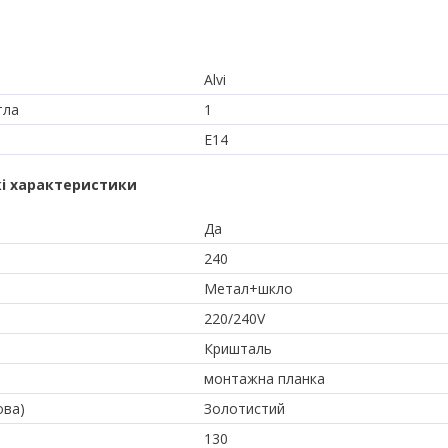
Alvi
тла
1
E14
і характеристики
Да
240
Метал+шкло
220/240V
Кришталь
монтажна планка
ова)
Золотистий
130