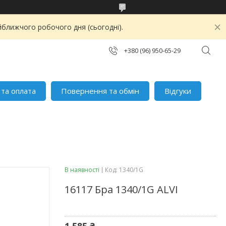
йближчого робочого дня (сьогодні).
+380 (96) 950-65-29
 та оплата
Повернення та обмін
Відгуки
В наявності
Код:
1340/1G
16117 Бра 1340/1G ALVI
1 585 ₴