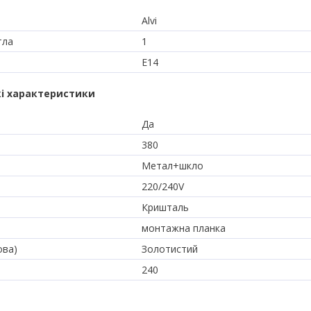
Alvi
тла
1
E14
і характеристики
Да
380
Метал+шкло
220/240V
Кришталь
монтажна планка
ова)
Золотистий
240