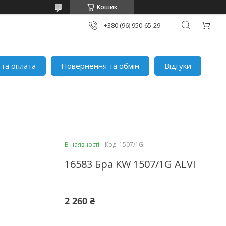
Кошик
+380 (96) 950-65-29
 та оплата
Повернення та обмін
Відгуки
В наявності
Код:
1507/1G
16583 Брa KW 1507/1G ALVI
2 260 ₴