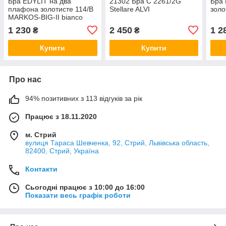
Бра EDYLIT на два
21302 Бра C 2261/2G
Бра 
плафона золотисте 114/B
Stellare ALVI
золо
MARKOS-BIG-II bianco
1 230
2 450
1 2
₴
₴
Купити
Купити
Про нас
94% позитивних з 113 відгуків за рік
Працює з 18.11.2020
м. Стрий
вулиця Тараса Шевченка, 92, Стрий, Львівська область,
82400, Стрий, Україна
Контакти
Сьогодні працює з 10:00 до 16:00
Показати весь графік роботи