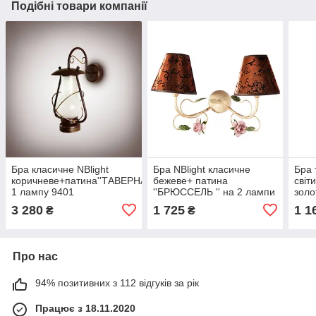
Подібні товари компанії
Бра класичне NBlight
Бра NBlight класичне
Бра 
коричневе+патина''ТАВЕРНА"'на
бежеве+ патина
світ
1 лампу 9401
''БРЮCСЕЛЬ '' на 2 лампи
золо
ламп
3 280
1 725
1 1
₴
₴
Про нас
94% позитивних з 112 відгуків за рік
Працює з 18.11.2020