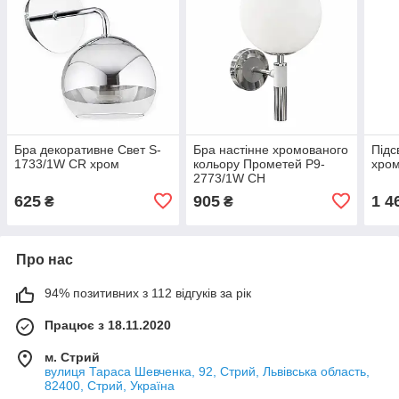
Бра декоративне Свет S-
Бра настінне хромованого
Підс
1733/1W CR хром
кольору Прометей P9-
хром
2773/1W CH
625
905
1 4
₴
₴
Про нас
94% позитивних з 112 відгуків за рік
Працює з 18.11.2020
м. Стрий
вулиця Тараса Шевченка, 92, Стрий, Львівська область,
82400, Стрий, Україна