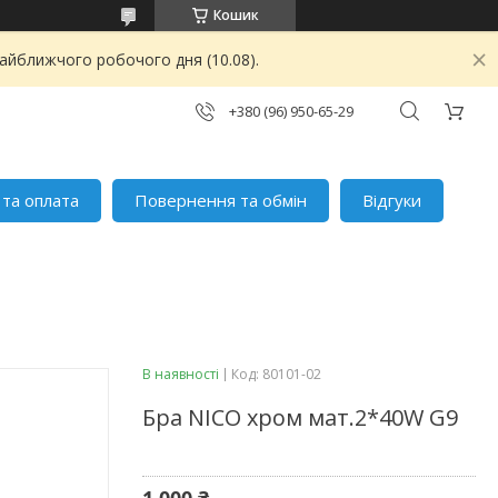
Кошик
найближчого робочого дня (10.08).
+380 (96) 950-65-29
 та оплата
Повернення та обмін
Відгуки
В наявності
Код:
80101-02
Бра NICO хром мат.2*40W G9
1 000 ₴