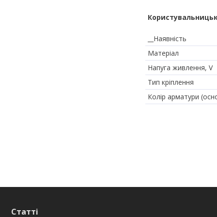
Користувальницьк
__Наявність
Матеріал
Напуга живлення, V
Тип кріплення
Колір арматури (осн
Статті