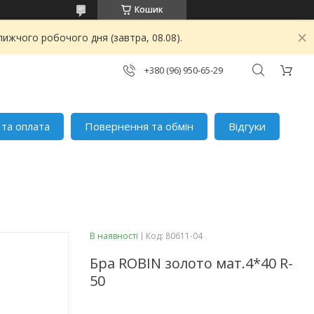
Кошик
ижчого робочого дня (завтра, 08.08).
+380 (96) 950-65-29
 та оплата
Повернення та обмін
Відгуки
В наявності
Код:
80611-04
Бра ROBIN золото мат.4*40 R-
50