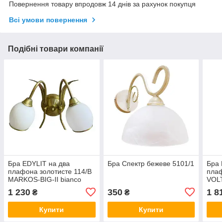
Повернення товару впродовж 14 днів за рахунок покупця
Всі умови повернення
Подібні товари компанії
Бра EDYLIT на два
Бра Спектр бежеве 5101/1
Бра 
плафона золотисте 114/B
плаф
MARKOS-BIG-II bianco
VOL
1 230
350
1 8
₴
₴
Купити
Купити