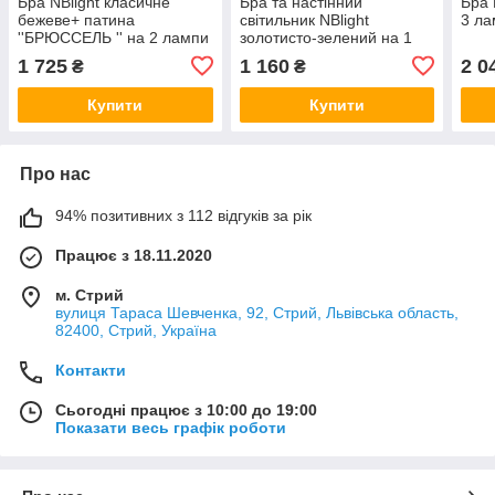
Бра NBlight класичне
Бра та настінний
Бра 
бежеве+ патина
світильник NBlight
3 ла
''БРЮCСЕЛЬ '' на 2 лампи
золотисто-зелений на 1
лампу Улітка
1 725
1 160
2 0
₴
₴
Купити
Купити
Про нас
94% позитивних з 112 відгуків за рік
Працює з 18.11.2020
м. Стрий
вулиця Тараса Шевченка, 92, Стрий, Львівська область,
82400, Стрий, Україна
Контакти
Сьогодні працює з 10:00 до 19:00
Показати весь графік роботи