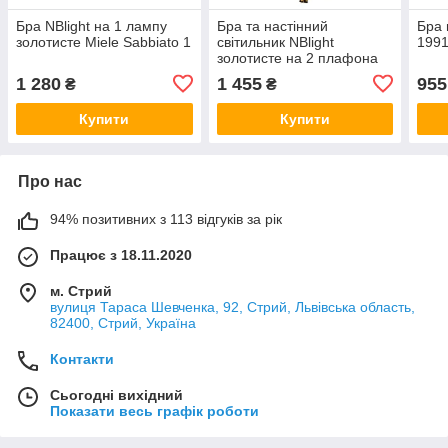
Бра NBlight на 1 лампу
Бра та настінний
Бра 
золотисте Miele Sabbiato 1
світильник NBlight
1991
золотисте на 2 плафона
ЕВОЛЮШИН 5420
1 280
1 455
955
₴
₴
Купити
Купити
Про нас
94% позитивних з 113 відгуків за рік
Працює з 18.11.2020
м. Стрий
вулиця Тараса Шевченка, 92, Стрий, Львівська область,
82400, Стрий, Україна
Контакти
Сьогодні вихідний
Показати весь графік роботи