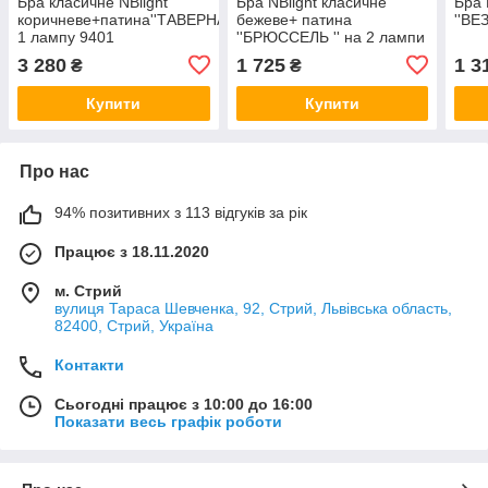
Бра класичне NBlight
Бра NBlight класичне
Бра 
коричневе+патина''ТАВЕРНА"'на
бежеве+ патина
''ВЕ
1 лампу 9401
''БРЮCСЕЛЬ '' на 2 лампи
3 280
1 725
1 3
₴
₴
Купити
Купити
Про нас
94% позитивних з 113 відгуків за рік
Працює з 18.11.2020
м. Стрий
вулиця Тараса Шевченка, 92, Стрий, Львівська область,
82400, Стрий, Україна
Контакти
Сьогодні працює з 10:00 до 16:00
Показати весь графік роботи