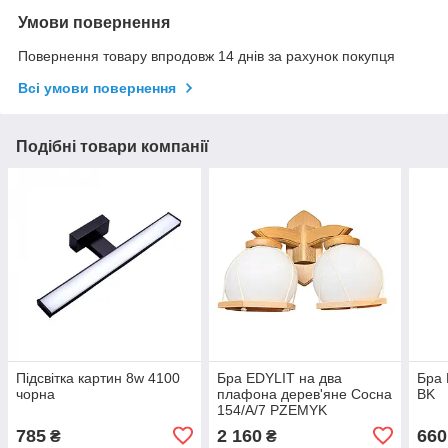
Умови повернення
Повернення товару впродовж 14 днів за рахунок покупця
Всі умови повернення
Подібні товари компанії
Підсвітка картин 8w 4100
Бра EDYLIT на два
Бра 
чорна
плафона дерев'яне Сосна
BK
154/А/7 PZEMYK
785
2 160
660
₴
₴