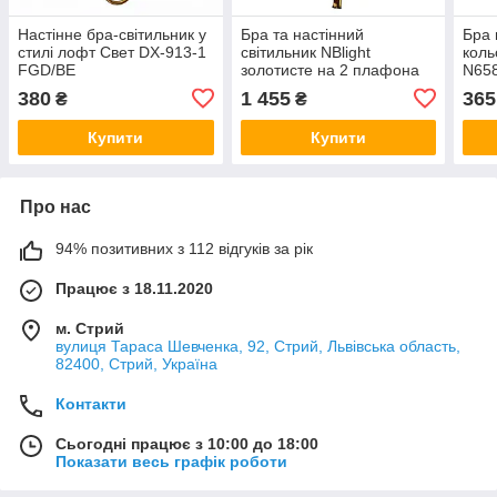
Настінне бра-світильник у
Бра та настінний
Бра 
стилі лофт Свет DX-913-1
світильник NBlight
коль
FGD/BE
золотисте на 2 плафона
N65
ЕВОЛЮШИН 5420
380
1 455
365
₴
₴
Купити
Купити
Про нас
94% позитивних з 112 відгуків за рік
Працює з 18.11.2020
м. Стрий
вулиця Тараса Шевченка, 92, Стрий, Львівська область,
82400, Стрий, Україна
Контакти
Сьогодні працює з 10:00 до 18:00
Показати весь графік роботи