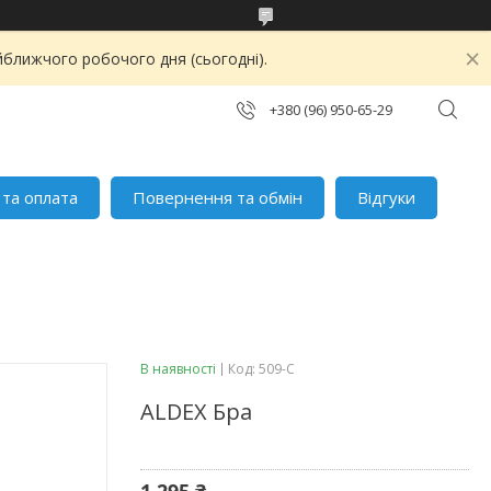
йближчого робочого дня (сьогодні).
+380 (96) 950-65-29
 та оплата
Повернення та обмін
Відгуки
В наявності
Код:
509-C
ALDEX Бра
1 295 ₴