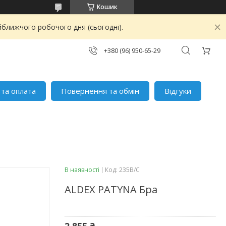
Кошик
йближчого робочого дня (сьогодні).
+380 (96) 950-65-29
 та оплата
Повернення та обмін
Відгуки
В наявності
Код:
235B/C
ALDEX PATYNA Бра
2 855 ₴