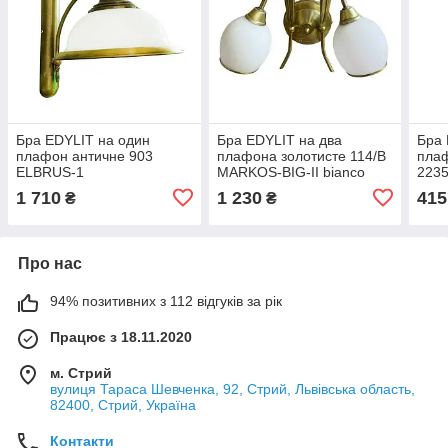
Бра EDYLIT на один
Бра EDYLIT на два
Бра 
плафон античне 903
плафона золотисте 114/B
плаф
ELBRUS-1
MARKOS-BIG-II bianco
223
1 710
1 230
415
₴
₴
Про нас
94% позитивних з 112 відгуків за рік
Працює з 18.11.2020
м. Стрий
вулиця Тараса Шевченка, 92, Стрий, Львівська область,
82400, Стрий, Україна
Контакти