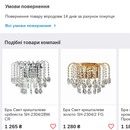
Умови повернення
Повернення товару впродовж 14 днів за рахунок покупця
Всі умови повернення
Подібні товари компанії
Бра Свет кришталеве
Бра Свет кришталеве
Бра 
срібляста SH-2304/2BW
золото SH-2304/2 FG
хром
CR
Про
CH
1 265
1 280
1 1
₴
₴