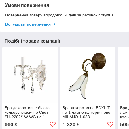
Умови повернення
Повернення товару впродовж 14 днів за рахунок покупця
Всі умови повернення
Подібні товари компанії
Бра декоративне білого
Бра декоративне EDYLIT
Бра 
кольору класичне Свет
на 1 лампочку коричневе
ламп
SH-2202/1W WG на 1
MILANO 1-033
коль
лампочку
AB
660
1 320
505
₴
₴