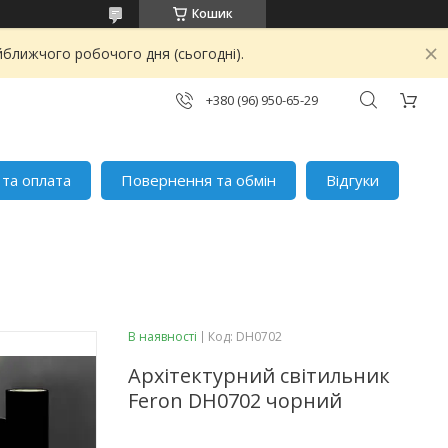
Кошик
йближчого робочого дня (сьогодні).
+380 (96) 950-65-29
 та оплата
Повернення та обмін
Відгуки
В наявності
Код:
DH0702
Архітектурний світильник
Feron DH0702 чорний