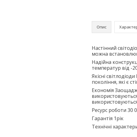
Опис
Характе
Настінний світоді
можна встановлюва
Надійна конструкц
температур від -2
Якісні світлодіоди
покоління, які є с
Економія Заощаджу
використовуються 
використовуються
Ресурс роботи
30 0
Гарантія
1рік
Технічні характер