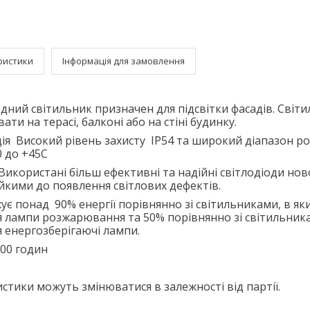
ристики
Інформація для замовлення
одний світильник призначен для підсвітки фасадів. Світ
ти на терасі, балконі або на стіні будинку.
ія Високий рівень захисту IP54 та широкий діапазон р
0 до +45С
 Використані більш ефективні та надійні світлодіоди нов
тійкими до появлення світлових дефектів.
є понад 90% енергії порівнянно зі світильниками, в як
лампи розжарювання та 50% порівнянно зі світильника
 енергозберігаючі лампи.
00 годин
истики можуть змінюватися в залежності від партії.