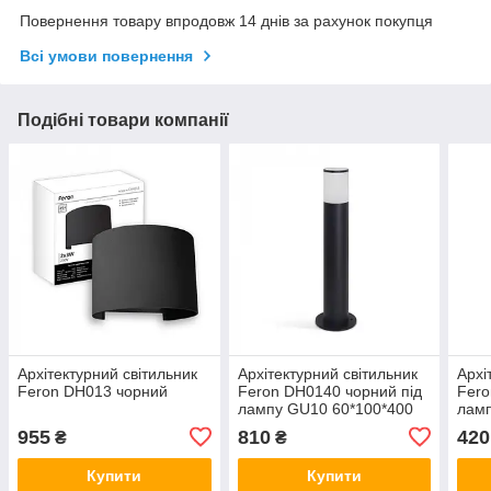
Повернення товару впродовж 14 днів за рахунок покупця
Всі умови повернення
Подібні товари компанії
Архітектурний світильник
Архітектурний світильник
Архі
Feron DH013 чорний
Feron DH0140 чорний під
Fero
лампу GU10 60*100*400
ламп
IP54 стовб
IP54
955
810
420
₴
₴
Купити
Купити