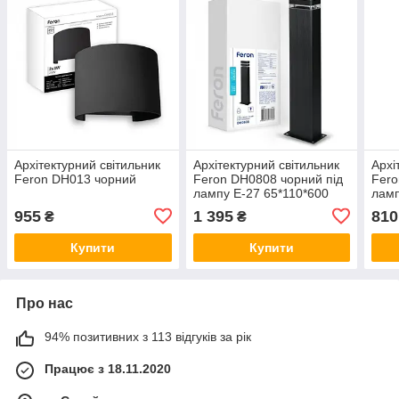
Архітектурний світильник
Архітектурний світильник
Архі
Feron DH013 чорний
Feron DH0808 чорний під
Fero
лампу E-27 65*110*600
ламп
IP54 стовб
IP54
955
1 395
810
₴
₴
Купити
Купити
Про нас
94% позитивних з 113 відгуків за рік
Працює з 18.11.2020