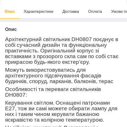
Опис
Характеристики
Доставка
Оплата
Умови п
Опис
Архітектурний світильник DH0807 поєднує в
собі сучасний дизайн та функціональну
практичність. Оригінальний корпус зі
вставками з прозорого скла сам по собі стає
прикрасою будь-якого екстер’єру.
Можуть використовуватись для
архітектурного підсвічування фасадів
будинків, споруд, парканів, балконів, терас
Особливості та переваги світильників
DH0807:
Керування світлом.
Оснащені патронами
Е27, тож ви самі можете обирати лампу для
них і таким чином керувати бажаною
яскравістю та колірною температурою.