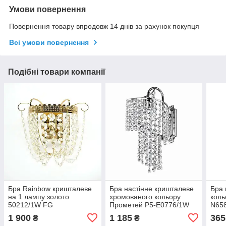
Умови повернення
Повернення товару впродовж 14 днів за рахунок покупця
Всі умови повернення
Подібні товари компанії
Бра Rainbow кришталеве
Бра настінне кришталеве
Бра 
на 1 лампу золото
хромованого кольору
коль
50212/1W FG
Прометей P5-E0776/1W
N65
CH
1 900
1 185
365
₴
₴