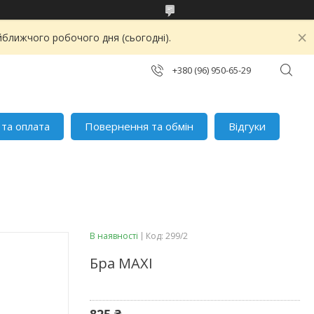
йближчого робочого дня (сьогодні).
+380 (96) 950-65-29
 та оплата
Повернення та обмін
Відгуки
В наявності
Код:
299/2
Бра MAXI
825 ₴