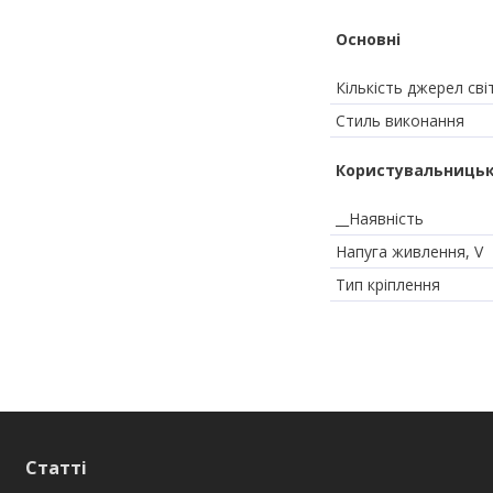
Основні
Кількість джерел сві
Стиль виконання
Користувальницьк
__Наявність
Напуга живлення, V
Тип кріплення
Статті