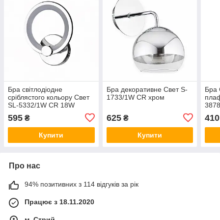
Бра світлодіодне
Бра декоративне Свет S-
Бра 
сріблястого кольору Свет
1733/1W CR хром
плаф
SL-5332/1W CR 18W
3878
595
625
410
₴
₴
Купити
Купити
Про нас
94% позитивних з 114 відгуків за рік
Працює з 18.11.2020
м. Стрий