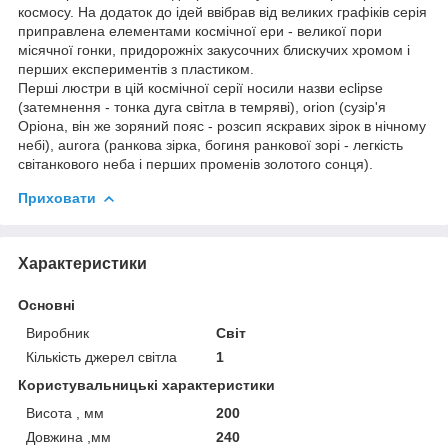
космосу. На додаток до ідей ввібрав від великих графіків серія
приправлена елементами космічної ери - великої пори
місячної гонки, придорожніх закусочних блискучих хромом і
перших експериментів з пластиком.
Перші люстри в цій космічної серії носили назви eclipse
(затемнення - тонка дуга світла в темряві), orion (сузір'я
Оріона, він же зоряний пояс - розсип яскравих зірок в нічному
небі), aurora (ранкова зірка, богиня ранкової зорі - легкість
світанкового неба і перших променів золотого сонця).
Приховати
Характеристики
Основні
Виробник
Світ
Кількість джерел світла
1
Користувальницькі характеристики
Висота , мм
200
Довжина ,мм
240