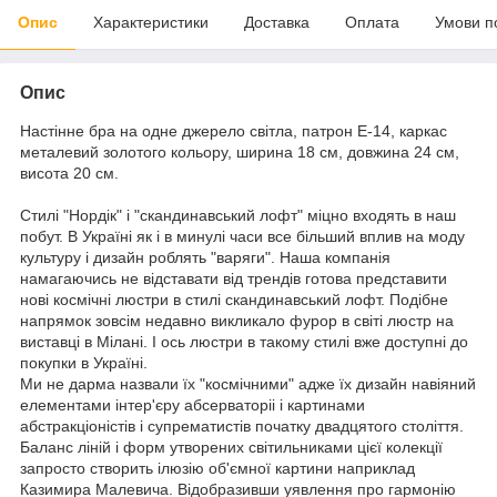
Опис
Характеристики
Доставка
Оплата
Умови п
Опис
Настінне бра на одне джерело світла, патрон Е-14, каркас
металевий золотого кольору, ширина 18 см, довжина 24 см,
висота 20 см.
Стилі "Нордік" і "скандинавський лофт" міцно входять в наш
побут. В Україні як і в минулі часи все більший вплив на моду
культуру і дизайн роблять "варяги". Наша компанія
намагаючись не відставати від трендів готова представити
нові космічні люстри в стилі скандинавський лофт. Подібне
напрямок зовсім недавно викликало фурор в світі люстр на
виставці в Мілані. І ось люстри в такому стилі вже доступні до
покупки в Україні.
Ми не дарма назвали їх "космічними" адже їх дизайн навіяний
елементами інтер'єру абсерваторіі і картинами
абстракціоністів і супрематистів початку двадцятого століття.
Баланс ліній і форм утворених світильниками цієї колекції
запросто створить ілюзію об'ємної картини наприклад
Казимира Малевича. Відобразивши уявлення про гармонію